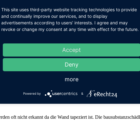
This site uses third-party website tracking technologies to provide
and continually improve our services, and to display
advertisements according to users' interests. I agree and may
 und bundesweit? Mit Keske Umzüge sind Sie auf der sicheren Seite!
revoke or change my consent at any time with effect for the future.
Accept
s Ziel Transporte weitestgehend auf der Schiene durchzuführen und de
Deny
more
er in Hamburg bieten wir seit über 30 Jahren fachliche und zuverlässi
Powered by
&
en oft nicht erkannt da die Wand tapeziert ist. Die bausubstanzschädl