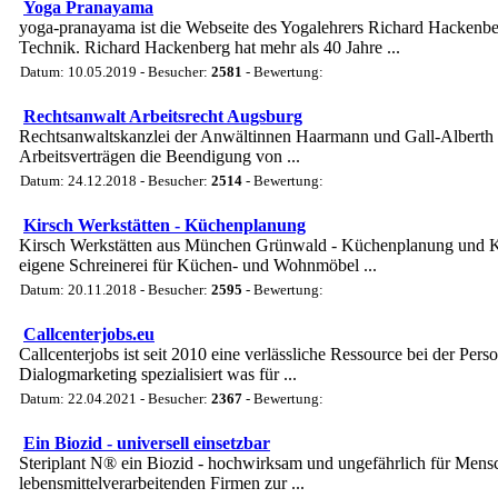
Yoga Pranayama
yoga-pranayama ist die Webseite des Yogalehrers Richard Hackenb
Technik. Richard Hackenberg hat mehr als 40 Jahre ...
Datum: 10.05.2019 - Besucher:
2581
- Bewertung:
Rechtsanwalt Arbeitsrecht Augsburg
Rechtsanwaltskanzlei der Anwältinnen Haarmann und Gall-Alberth in
Arbeitsverträgen die Beendigung von ...
Datum: 24.12.2018 - Besucher:
2514
- Bewertung:
Kirsch Werkstätten - Küchenplanung
Kirsch Werkstätten aus München Grünwald - Küchenplanung und Kü
eigene Schreinerei für Küchen- und Wohnmöbel ...
Datum: 20.11.2018 - Besucher:
2595
- Bewertung:
Callcenterjobs.eu
Callcenterjobs ist seit 2010 eine verlässliche Ressource bei der Per
Dialogmarketing spezialisiert was für ...
Datum: 22.04.2021 - Besucher:
2367
- Bewertung:
Ein Biozid - universell einsetzbar
Steriplant N® ein Biozid - hochwirksam und ungefährlich für Mensc
lebensmittelverarbeitenden Firmen zur ...