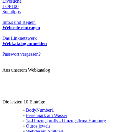
Livesuche
TOP100
Suchtipps
Info,s und Regeln
Webseite eintragen
Das Linknetzwerk
Webkatalog anmelden
Passwort vergessen?
Aus unserem Webkatalog
Die letzten 10 Einträge
»
BodyNumber1
»
Ferienpark am Wasser
»
1a-Umzugsprofis - Umzugsfirma Hamburg
»
Ouros jewels
»
Webdesign Stuttgart