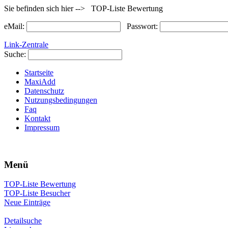
Sie befinden sich hier --> TOP-Liste Bewertung
eMail:
Passwort:
Link-Zentrale
Suche:
Startseite
MaxiAdd
Datenschutz
Nutzungsbedingungen
Faq
Kontakt
Impressum
Menü
TOP-Liste Bewertung
TOP-Liste Besucher
Neue Einträge
Detailsuche