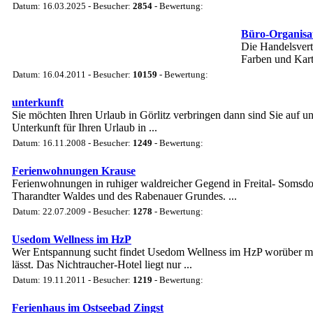
Datum: 16.03.2025 - Besucher:
2854
- Bewertung:
Büro-Organisat
Die Handelsver
Farben und Kart
Datum: 16.04.2011 - Besucher:
10159
- Bewertung:
unterkunft
Sie möchten Ihren Urlaub in Görlitz verbringen dann sind Sie auf un
Unterkunft für Ihren Urlaub in ...
Datum: 16.11.2008 - Besucher:
1249
- Bewertung:
Ferienwohnungen Krause
Ferienwohnungen in ruhiger waldreicher Gegend in Freital- Somsdor
Tharandter Waldes und des Rabenauer Grundes. ...
Datum: 22.07.2009 - Besucher:
1278
- Bewertung:
Usedom Wellness im HzP
Wer Entspannung sucht findet Usedom Wellness im HzP worüber man
lässt. Das Nichtraucher-Hotel liegt nur ...
Datum: 19.11.2011 - Besucher:
1219
- Bewertung:
Ferienhaus im Ostseebad Zingst