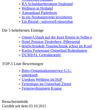
»
RA Schuldnerberatung Stralsund
»
Wellness in Holland
»
Autoankauf Paderborn
»
In ein Neubauprojekt investieren
»
Ein Biozid - universell einsetzbar
Die 5 beliebtesten Einträge
»
Ostsee-Urlaub auf der Insel Rügen in Sellin o
»
Hotel Pension Tirolerherz, Pillerseetal
»
deinSchrankde Traumschrank schon im Kopf
»
Karins Ferienoase Ostseebad Boltenhagen
»
DURBAL Gelenkkoepfe
TOP-5 Liste Bewertungen
»
Büro-Organisationsservice G.G.
»
unterkunft
»
Usedom Wellness im HzP
»
Ferienhaus im Ostseebad Zingst
»
Ferienwohnungen Krause
Besucherstatistik
Gezählt seit dem 03.10.2011