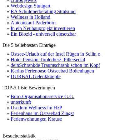
»
Ouros jewels
»
Webdesign Stuttgart
»
RA Schuldnerberatung Stralsund
»
Wellness in Holland
»
Autoankauf Paderborn
»
In ein Neubauprojekt investieren
»
Ein Biozid - universell einsetzbar
Die 5 beliebtesten Einträge
»
Ostsee-Urlaub auf der Insel Rügen in Sellin o
»
Hotel Pension Tirolerherz, Pillerseetal
»
deinSchrankde Traumschrank schon im Kopf
»
Karins Ferienoase Ostseebad Boltenhagen
»
DURBAL Gelenkkoepfe
TOP-5 Liste Bewertungen
»
Büro-Organisationsservice G.G.
»
unterkunft
»
Usedom Wellness im HzP
»
Ferienhaus im Ostseebad Zingst
»
Ferienwohnungen Krause
Besucherstatistik