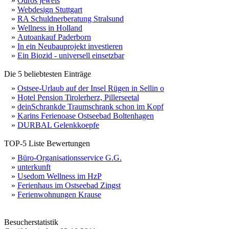
»
Ouros jewels
»
Webdesign Stuttgart
»
RA Schuldnerberatung Stralsund
»
Wellness in Holland
»
Autoankauf Paderborn
»
In ein Neubauprojekt investieren
»
Ein Biozid - universell einsetzbar
Die 5 beliebtesten Einträge
»
Ostsee-Urlaub auf der Insel Rügen in Sellin o
»
Hotel Pension Tirolerherz, Pillerseetal
»
deinSchrankde Traumschrank schon im Kopf
»
Karins Ferienoase Ostseebad Boltenhagen
»
DURBAL Gelenkkoepfe
TOP-5 Liste Bewertungen
»
Büro-Organisationsservice G.G.
»
unterkunft
»
Usedom Wellness im HzP
»
Ferienhaus im Ostseebad Zingst
»
Ferienwohnungen Krause
Besucherstatistik