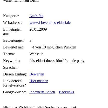
warten schon auf Dich!
Kategorie:
Aufrufen
Webadresse:
www.i-love-duesseldorf.de
Eingetragen
26.01.2009
am:
Bewertungen:
3
Bewertet mit:
4 von 10 möglichen Punkten
Thema:
Webseite
Keywords:
düsseldorf duesseldorf freunde party
Sprachen:
Diesen Eintrag:
Bewerten
Link defekt?
Hier melden
Regelverstoss?
Google-Suche:
Indexierte Seiten
Backlinks
Nicht das Richtige für Sie? Suchen Sie auch bei...