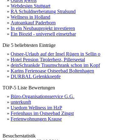
»
Ouros jewels
»
Webdesign Stuttgart
»
RA Schuldnerberatung Stralsund
»
Wellness in Holland
»
Autoankauf Paderborn
»
In ein Neubauprojekt investieren
»
Ein Biozid - universell einsetzbar
Die 5 beliebtesten Einträge
»
Ostsee-Urlaub auf der Insel Rügen in Sellin o
»
Hotel Pension Tirolerherz, Pillerseetal
»
deinSchrankde Traumschrank schon im Kopf
»
Karins Ferienoase Ostseebad Boltenhagen
»
DURBAL Gelenkkoepfe
TOP-5 Liste Bewertungen
»
Büro-Organisationsservice G.G.
»
unterkunft
»
Usedom Wellness im HzP
»
Ferienhaus im Ostseebad Zingst
»
Ferienwohnungen Krause
Besucherstatistik