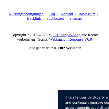
Nutzungsbedingungen
|
Faq
|
Kontakt
|
Impressum
|
Backlink
|
Suchboxen
|
Sitemap
Copyright ? 2013 -2026 by
PHPScripte-Shop
alle Rechte
vorbehalten - Script:
Webkatalog Response V6.0
Seite generiert in
0.1382
Sekunden
This site uses third-party 
and continually improve our
advertisements according to