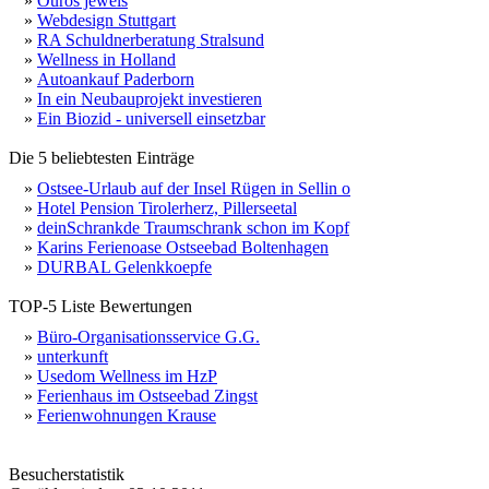
»
Ouros jewels
»
Webdesign Stuttgart
»
RA Schuldnerberatung Stralsund
»
Wellness in Holland
»
Autoankauf Paderborn
»
In ein Neubauprojekt investieren
»
Ein Biozid - universell einsetzbar
Die 5 beliebtesten Einträge
»
Ostsee-Urlaub auf der Insel Rügen in Sellin o
»
Hotel Pension Tirolerherz, Pillerseetal
»
deinSchrankde Traumschrank schon im Kopf
»
Karins Ferienoase Ostseebad Boltenhagen
»
DURBAL Gelenkkoepfe
TOP-5 Liste Bewertungen
»
Büro-Organisationsservice G.G.
»
unterkunft
»
Usedom Wellness im HzP
»
Ferienhaus im Ostseebad Zingst
»
Ferienwohnungen Krause
Besucherstatistik