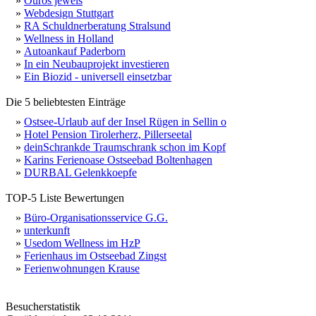
»
Ouros jewels
»
Webdesign Stuttgart
»
RA Schuldnerberatung Stralsund
»
Wellness in Holland
»
Autoankauf Paderborn
»
In ein Neubauprojekt investieren
»
Ein Biozid - universell einsetzbar
Die 5 beliebtesten Einträge
»
Ostsee-Urlaub auf der Insel Rügen in Sellin o
»
Hotel Pension Tirolerherz, Pillerseetal
»
deinSchrankde Traumschrank schon im Kopf
»
Karins Ferienoase Ostseebad Boltenhagen
»
DURBAL Gelenkkoepfe
TOP-5 Liste Bewertungen
»
Büro-Organisationsservice G.G.
»
unterkunft
»
Usedom Wellness im HzP
»
Ferienhaus im Ostseebad Zingst
»
Ferienwohnungen Krause
Besucherstatistik