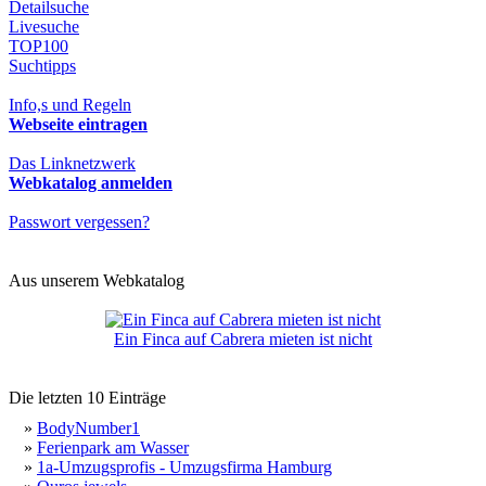
Detailsuche
Livesuche
TOP100
Suchtipps
Info,s und Regeln
Webseite eintragen
Das Linknetzwerk
Webkatalog anmelden
Passwort vergessen?
Aus unserem Webkatalog
Ein Finca auf Cabrera mieten ist nicht
Die letzten 10 Einträge
»
BodyNumber1
»
Ferienpark am Wasser
»
1a-Umzugsprofis - Umzugsfirma Hamburg