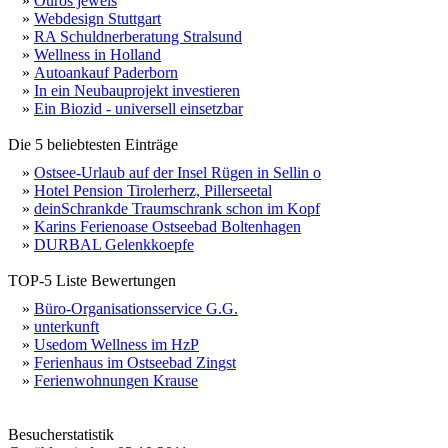
»
Ouros jewels
»
Webdesign Stuttgart
»
RA Schuldnerberatung Stralsund
»
Wellness in Holland
»
Autoankauf Paderborn
»
In ein Neubauprojekt investieren
»
Ein Biozid - universell einsetzbar
Die 5 beliebtesten Einträge
»
Ostsee-Urlaub auf der Insel Rügen in Sellin o
»
Hotel Pension Tirolerherz, Pillerseetal
»
deinSchrankde Traumschrank schon im Kopf
»
Karins Ferienoase Ostseebad Boltenhagen
»
DURBAL Gelenkkoepfe
TOP-5 Liste Bewertungen
»
Büro-Organisationsservice G.G.
»
unterkunft
»
Usedom Wellness im HzP
»
Ferienhaus im Ostseebad Zingst
»
Ferienwohnungen Krause
Besucherstatistik