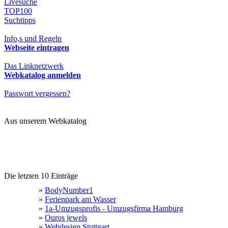
Livesuche
TOP100
Suchtipps
Info,s und Regeln
Webseite eintragen
Das Linknetzwerk
Webkatalog anmelden
Passwort vergessen?
Aus unserem Webkatalog
Die letzten 10 Einträge
»
BodyNumber1
»
Ferienpark am Wasser
»
1a-Umzugsprofis - Umzugsfirma Hamburg
»
Ouros jewels
»
Webdesign Stuttgart