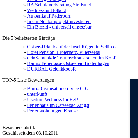
»
RA Schuldnerberatung Stralsund
»
Wellness in Holland
»
Autoankauf Paderborn
»
In ein Neubauprojekt investieren
»
Ein Biozid - universell einsetzbar
Die 5 beliebtesten Einträge
»
Ostsee-Urlaub auf der Insel Rügen in Sellin o
»
Hotel Pension Tirolerherz, Pillerseetal
»
deinSchrankde Traumschrank schon im Kopf
»
Karins Ferienoase Ostseebad Boltenhagen
»
DURBAL Gelenkkoepfe
TOP-5 Liste Bewertungen
»
Büro-Organisationsservice G.G.
»
unterkunft
»
Usedom Wellness im HzP
»
Ferienhaus im Ostseebad Zingst
»
Ferienwohnungen Krause
Besucherstatistik
Gezählt seit dem 03.10.2011