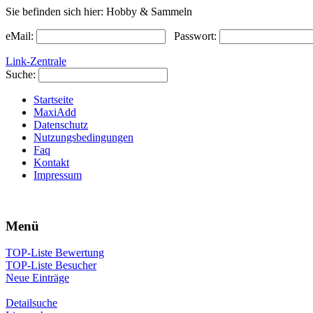
Sie befinden sich hier: Hobby & Sammeln
eMail:
Passwort:
Link-Zentrale
Suche:
Startseite
MaxiAdd
Datenschutz
Nutzungsbedingungen
Faq
Kontakt
Impressum
Menü
TOP-Liste Bewertung
TOP-Liste Besucher
Neue Einträge
Detailsuche