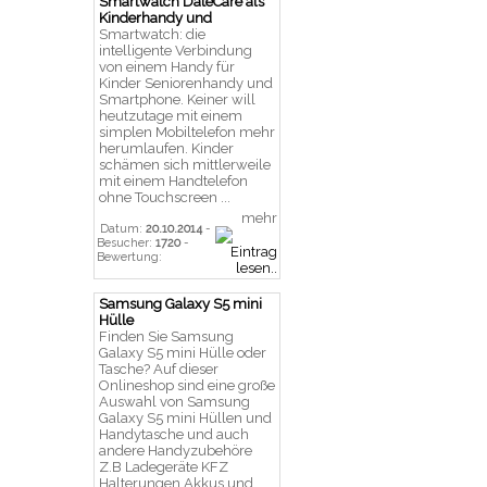
Smartwatch DateCare als
Kinderhandy und
Smartwatch: die
intelligente Verbindung
von einem Handy für
Kinder Seniorenhandy und
Smartphone. Keiner will
heutzutage mit einem
simplen Mobiltelefon mehr
herumlaufen. Kinder
schämen sich mittlerweile
mit einem Handtelefon
ohne Touchscreen ...
mehr
Datum:
20.10.2014
-
Besucher:
1720
-
Bewertung:
Samsung Galaxy S5 mini
Hülle
Finden Sie Samsung
Galaxy S5 mini Hülle oder
Tasche? Auf dieser
Onlineshop sind eine große
Auswahl von Samsung
Galaxy S5 mini Hüllen und
Handytasche und auch
andere Handyzubehöre
Z.B Ladegeräte KFZ
Halterungen Akkus und ...