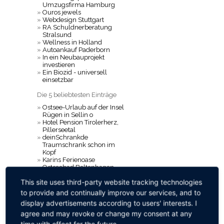
Umzugsfirma Hamburg
»
Ouros jewels
»
Webdesign Stuttgart
»
RA Schuldnerberatung
Stralsund
»
Wellness in Holland
»
Autoankauf Paderborn
»
In ein Neubauprojekt
investieren
»
Ein Biozid - universell
einsetzbar
Die 5 beliebtesten Einträge
»
Ostsee-Urlaub auf der Insel
Rügen in Sellin o
»
Hotel Pension Tirolerherz,
Pillerseetal
»
deinSchrankde
Traumschrank schon im
Kopf
»
Karins Ferienoase
Ostseebad Boltenhagen
»
DURBAL Gelenkkoepfe
This site uses third-party website tracking technologies
TOP-5 Liste Bewertungen
to provide and continually improve our services, and to
display advertisements according to users' interests. I
»
Büro-Organisationsservice
G.G.
agree and may revoke or change my consent at any
»
unterkunft
time with effect for the future.