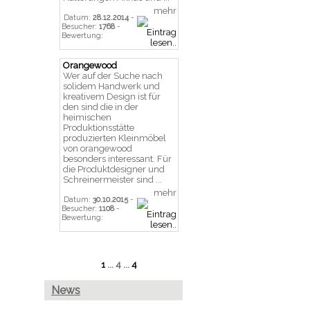
mehr
Datum:
28.12.2014
-
Besucher:
1768
-
Bewertung:
Orangewood
Wer auf der Suche nach
solidem Handwerk und
kreativem Design ist für
den sind die in der
heimischen
Produktionsstätte
produzierten Kleinmöbel
von orangewood
besonders interessant. Für
die Produktdesigner und
Schreinermeister sind ...
mehr
Datum:
30.10.2015
-
Besucher:
1108
-
Bewertung:
1
... 4 ...
4
News