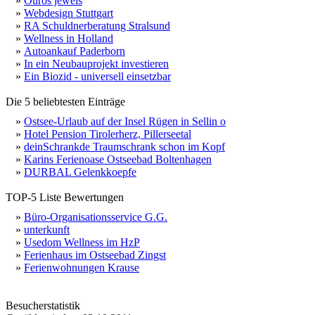
»
Ouros jewels
»
Webdesign Stuttgart
»
RA Schuldnerberatung Stralsund
»
Wellness in Holland
»
Autoankauf Paderborn
»
In ein Neubauprojekt investieren
»
Ein Biozid - universell einsetzbar
Die 5 beliebtesten Einträge
»
Ostsee-Urlaub auf der Insel Rügen in Sellin o
»
Hotel Pension Tirolerherz, Pillerseetal
»
deinSchrankde Traumschrank schon im Kopf
»
Karins Ferienoase Ostseebad Boltenhagen
»
DURBAL Gelenkkoepfe
TOP-5 Liste Bewertungen
»
Büro-Organisationsservice G.G.
»
unterkunft
»
Usedom Wellness im HzP
»
Ferienhaus im Ostseebad Zingst
»
Ferienwohnungen Krause
Besucherstatistik