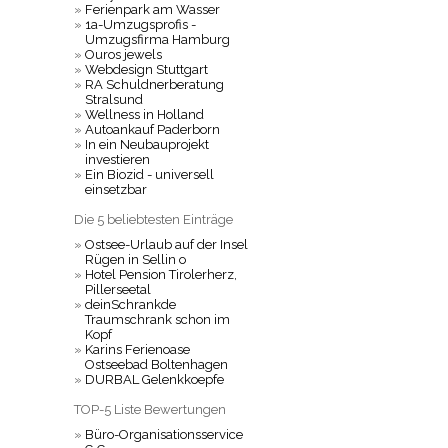
»
Ferienpark am Wasser
»
1a-Umzugsprofis -
Umzugsfirma Hamburg
»
Ouros jewels
»
Webdesign Stuttgart
»
RA Schuldnerberatung
Stralsund
»
Wellness in Holland
»
Autoankauf Paderborn
»
In ein Neubauprojekt
investieren
»
Ein Biozid - universell
einsetzbar
Die 5 beliebtesten Einträge
»
Ostsee-Urlaub auf der Insel
Rügen in Sellin o
»
Hotel Pension Tirolerherz,
Pillerseetal
»
deinSchrankde
Traumschrank schon im
Kopf
»
Karins Ferienoase
Ostseebad Boltenhagen
»
DURBAL Gelenkkoepfe
TOP-5 Liste Bewertungen
»
Büro-Organisationsservice