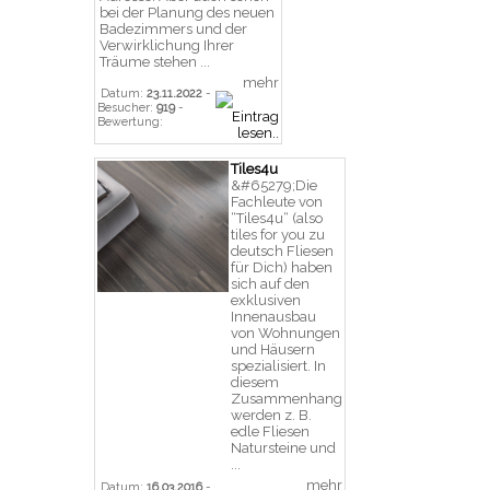
bei der Planung des neuen
Badezimmers und der
Verwirklichung Ihrer
Träume stehen ...
mehr
Datum:
23.11.2022
-
Besucher:
919
-
Bewertung:
Tiles4u
&#65279;Die
Fachleute von
“Tiles4u“ (also
tiles for you zu
deutsch Fliesen
für Dich) haben
sich auf den
exklusiven
Innenausbau
von Wohnungen
und Häusern
spezialisiert. In
diesem
Zusammenhang
werden z. B.
edle Fliesen
Natursteine und
...
mehr
Datum:
16.03.2016
-