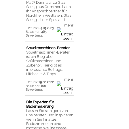
Maß? Dann auf zu Glas
Seelig aus Gummersbach -
Ihr Ansprechpartner für
Nordrhein Westfalen. Glas
Seelig ist der Spezialist ...
mehr
Datum:
04.03.2023
-
Besucher:
465
-
Bewertung:
Spuelmaschinen-Berater
Spuelmaschinen-Berater
ist ein Blog über
Spülmaschinen und
Zubehör. Hier gibt es
interessante Beiträge,
Lifehacks & Tipps.
mehr
Datum:
19.06.2022
-
Besucher:
801
-
Bewertung:
Die Experten für
Baderneuerung
Lassen Sie sich gern von
uns beraten und inspirieren
wenn Sie Ihr altes
Badezimmer in eine
moderne Wellnessoase