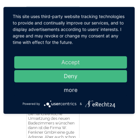
Kirsch Werkstätten -
Küchenplanung
This site uses third-party website tracking technologies
Kirsch Werkstätten aus
to provide and continually improve our services, and to
München Grünwald -
Küchenplanung und
display advertisements according to users' interests. I
Küchenumbau für
agree and may revoke or change my consent at any
Anspruchsvolle. Von der
time with effect for the future.
Gestaltung der Küche bis
zur Handwerkerplanung
und zum Umbau. Kirsch
Werkstätten hat eine
eigene Schreinerei für
Accept
Küchen- und Wohnmöbel
...
Deny
mehr
Datum:
20.11.2018
-
Besucher:
2608
-
Bewertung:
more
Badezimmer sanieren - W.
Powered by
&
Fenkner GmbH
Wenn Sie einen Partner für
die handwerkliche
Umsetzung des neuen
Badezimmers wünschen
dann ist die Firma W.
Fenkner GmbH eine gute
Adresse. Aber auch schon